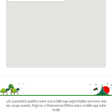
১৬১০৯
বাংলাদেশ কর্মচারী কল্যাণ বোর্ড হটলাইন
০১৯০৮৮৮৮৮৮৮
মাদকদ্রব্য নিয়ন্ত্রণ হটলাইন
১৬১১৩
জরুরী অভ্যন্তরীণ নৌ-পরিবহন হটলাইন
১৬৪৪৫
পাসপোর্ট বাতায়ন হটলাইন
এই ওয়েবসাইটে প্রকাশিত সকল তথ্য সংশ্লিষ্ট দপ্তর কর্তৃক নিয়মিত হালনাগাদ করা
হয়। তথ্যের যথার্থতা, নির্ভুলতা ও নির্ভরযোগ্যতা নিশ্চিত করতে সংশ্লিষ্ট দপ্তর সর্বদা
১৬১৭১
সচেষ্ট।