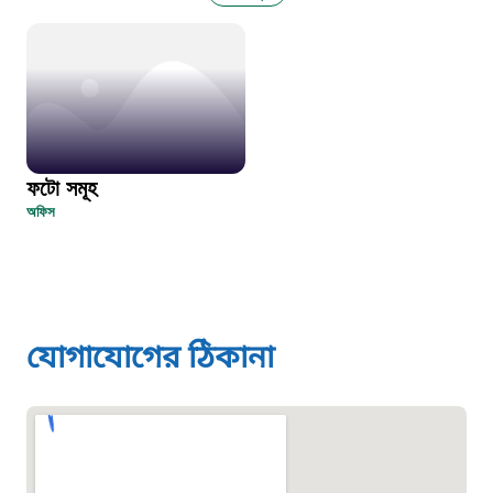
১০৬
দুদক
১০২
ফটো সমূহ
দুর্যোগের আগাম বার্তা
অফিস
১৬১২২
স্মার্ট ভূমি সেবা
যোগাযোগের ঠিকানা
১০৯৮
শিশু সহায়তা লাইন