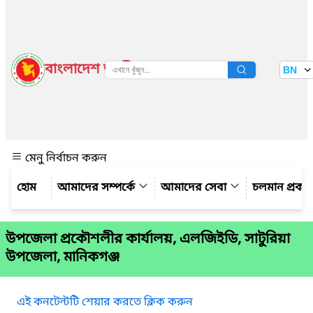
বাংলাদেশ জাতীয় তথ্য বাতায়ন
BN
দেখুন
মেনু নির্বাচন করুন
আমাদের সম্পর্কে
আমাদের সেবা
চলমান প্রকল্
উপজেলা প্রকৌশলীর কার্যালয়, এলজিইডি, সাটুরিয়া
উপজেলা, মানিকগঞ্জ
এই কনটেন্টটি শেয়ার করতে ক্লিক করুন