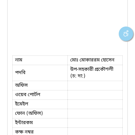
নাম
মোঃ মোকাররম হোসেন
উপ-সহকারী প্রকৌশলী
পদবি
(চ: দা:)
অফিস
ওয়েব পোর্টল
ইমেইল
ফোন (অফিস)
ইন্টারকম
কক্ষ নম্বর