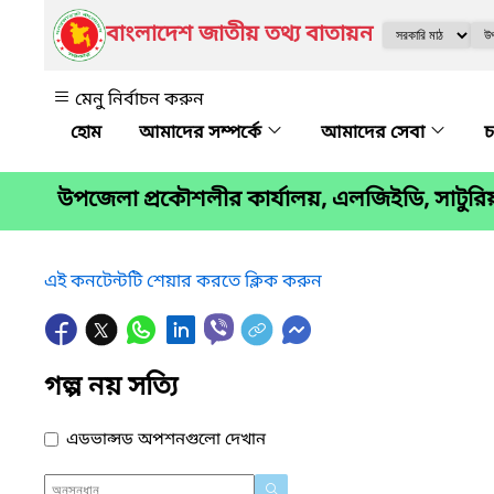
বাংলাদেশ জাতীয় তথ্য বাতায়ন
মেনু নির্বাচন করুন
আমাদের সম্পর্কে
আমাদের সেবা
চ
উপজেলা প্রকৌশলীর কার্যালয়, এলজিইডি, সাটুরি
এই কনটেন্টটি শেয়ার করতে ক্লিক করুন
গল্প নয় সত্যি
এডভান্সড অপশনগুলো দেখান