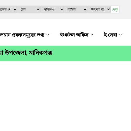
দেখুন
লমান প্রকল্পসমূহের তথ্য
ঊর্ধ্বতন অফিস
ই-সেবা
য়া উপজেলা, মানিকগঞ্জ