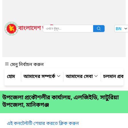
বাংলাদেশ জাতীয় তথ্য বাতায়ন
BN
দেখুন
মেনু নির্বাচন করুন
আমাদের সম্পর্কে
আমাদের সেবা
চলমান প্রকল্
উপজেলা প্রকৌশলীর কার্যালয়, এলজিইডি, সাটুরিয়া
উপজেলা, মানিকগঞ্জ
এই কনটেন্টটি শেয়ার করতে ক্লিক করুন