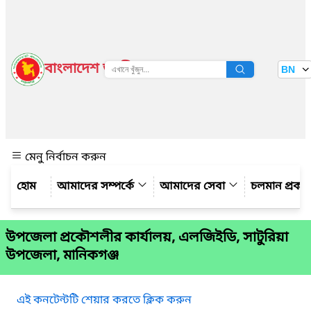
বাংলাদেশ জাতীয় তথ্য বাতায়ন
BN
দেখুন
মেনু নির্বাচন করুন
আমাদের সম্পর্কে
আমাদের সেবা
চলমান প্রকল্
উপজেলা প্রকৌশলীর কার্যালয়, এলজিইডি, সাটুরিয়া
উপজেলা, মানিকগঞ্জ
এই কনটেন্টটি শেয়ার করতে ক্লিক করুন