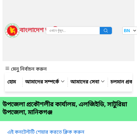
বাংলাদেশ জাতীয় তথ্য বাতায়ন
BN
দেখুন
মেনু নির্বাচন করুন
আমাদের সম্পর্কে
আমাদের সেবা
চলমান প্রকল্
উপজেলা প্রকৌশলীর কার্যালয়, এলজিইডি, সাটুরিয়া
উপজেলা, মানিকগঞ্জ
এই কনটেন্টটি শেয়ার করতে ক্লিক করুন