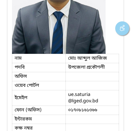
নাম
মোঃ আব্দুল আজিজ
পদবি
উপজেলা প্রকৌশলী
অফিস
ওয়েব পোর্টল
ue.saturia
ইমেইল
@lged.gov.bd
ফোন (অফিস)
০১৭০৮১৬১৩৬৬
ইন্টারকম
কক্ষ নম্বর