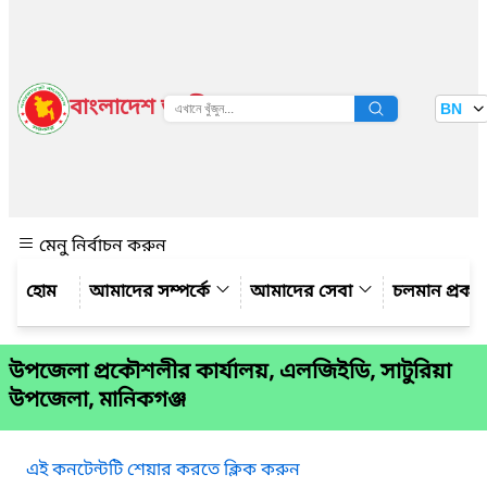
বাংলাদেশ জাতীয় তথ্য বাতায়ন
BN
দেখুন
মেনু নির্বাচন করুন
আমাদের সম্পর্কে
আমাদের সেবা
চলমান প্রকল্
উপজেলা প্রকৌশলীর কার্যালয়, এলজিইডি, সাটুরিয়া
উপজেলা, মানিকগঞ্জ
এই কনটেন্টটি শেয়ার করতে ক্লিক করুন