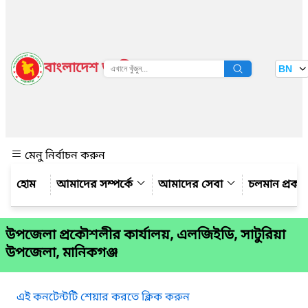
বাংলাদেশ জাতীয় তথ্য বাতায়ন
BN
দেখুন
মেনু নির্বাচন করুন
আমাদের সম্পর্কে
আমাদের সেবা
চলমান প্রকল্
উপজেলা প্রকৌশলীর কার্যালয়, এলজিইডি, সাটুরিয়া
উপজেলা, মানিকগঞ্জ
এই কনটেন্টটি শেয়ার করতে ক্লিক করুন