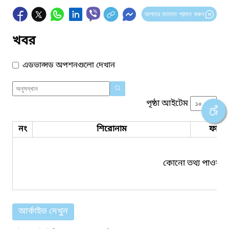
আপনার মতামত প্রদান করুন
খবর
এডভান্সড অপশনগুলো দেখান
পৃষ্ঠা আইটেম
নং
শিরোনাম
ফাইল
কোনো তথ্য পাওয়া য
আর্কাইভ দেখুন