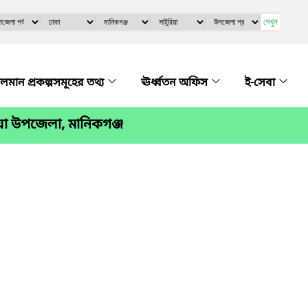
দেখুন
লমান প্রকল্পসমূহের তথ্য
ঊর্ধ্বতন অফিস
ই-সেবা
য়া উপজেলা, মানিকগঞ্জ